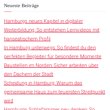
a
Neueste Beiträge
r
Hamburgs neues Kapitel in digitaler
c
Weiterbildung: So entstehen Lernvideos mit
h
hanseatischem Profil
f
In Hamburg unterwegs: So findest du den
o
perfekten Begleiter für besondere Momente
r
Baustellen im Norden: Sicher arbeiten über
:
den Dächern der Stadt
Scheidung in Hamburg: Warum das
gemeinsame Haus zum teuersten Streitpunkt
wird
Hamburgs Schlafzimmer neu denken: So