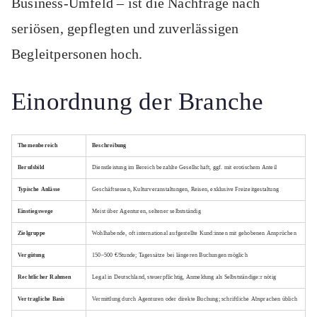
Business-Umfeld – ist die Nachfrage nach
seriösen, gepflegten und zuverlässigen
Begleitpersonen hoch.
Einordnung der Branche
Themenbereich
Beschreibung
Berufsbild
Dienstleistung im Bereich bezahlte Gesellschaft, ggf. mit erotischem Anteil
Typische Anlässe
Geschäftsessen, Kulturveranstaltungen, Reisen, exklusive Freizeitgestaltung
Einstiegswege
Meist über Agenturen, seltener selbstständig
Zielgruppe
Wohlhabende, oft international aufgestellte Kund:innen mit gehobenen Ansprüchen
Vergütung
150–500 €/Stunde; Tagessätze bei längeren Buchungen möglich
Rechtlicher Rahmen
Legal in Deutschland, steuerpflichtig, Anmeldung als Selbstständige:r nötig
Vertragliche Basis
Vermittlung durch Agenturen oder direkte Buchung; schriftliche Absprachen üblich