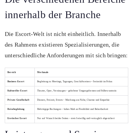
innerhalb der Branche
Die Escort-Welt ist nicht einheitlich. Innerhalb
des Rahmens existieren Spezialisierungen, die
unterschiedliche Anforderungen mit sich bringen:
Bereich
Merkmale
Business-Escort
Begleitung zu Meetings, Tagungen, Geschäftsreisen – Seriosität im Fokus
Kultureller Escort
Theater, Oper, Vernissagen – gehobene Umgangsformen und Stilbewusstsein
Private Gesellschaft
Dinners, Freizeit, Events – Mischung aus Nähe, Charme und Empathie
Reisebegleitung
Mehrtägige Buchungen – hohes Maß an Flexibilität und Belastbarkeit
Erotischer Escort
Nur auf Wunsch beider Seiten – stets freiwillig und vertraglich abgesichert