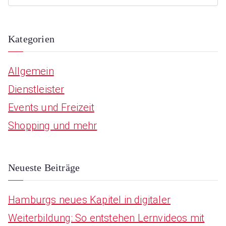
S
e
a
Kategorien
r
Allgemein
c
Dienstleister
h
Events und Freizeit
f
Shopping und mehr
o
r
:
Neueste Beiträge
Hamburgs neues Kapitel in digitaler
Weiterbildung: So entstehen Lernvideos mit