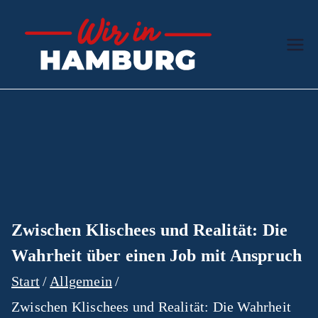
Zum
Inhalt
Wir in
Der hanseatische
springen
Ratgeber
Hamb
urg
Zwischen Klischees und Realität: Die
Wahrheit über einen Job mit Anspruch
Start
Allgemein
Zwischen Klischees und Realität: Die Wahrheit