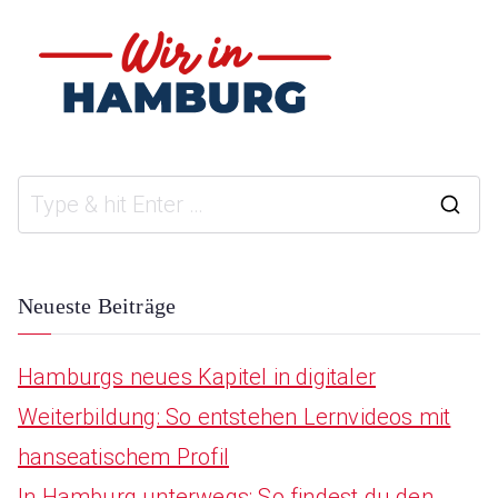
S
e
a
Neueste Beiträge
r
Hamburgs neues Kapitel in digitaler
c
Weiterbildung: So entstehen Lernvideos mit
h
hanseatischem Profil
f
In Hamburg unterwegs: So findest du den