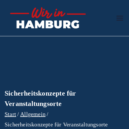
Zum
Inhalt
Wir in
Der hanseatische
springen
Ratgeber
Hamb
urg
Sicherheitskonzepte für
Veranstaltungsorte
Start
Allgemein
Sicherheitskonzepte für Veranstaltungsorte