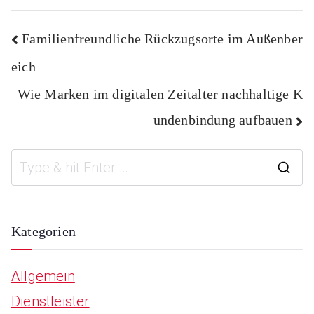
Beitragsnavigation
Familienfreundliche Rückzugsorte im Außenber
eich
Wie Marken im digitalen Zeitalter nachhaltige K
undenbindung aufbauen
S
e
a
Kategorien
r
Allgemein
c
Dienstleister
h