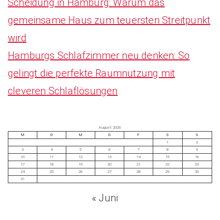
Scheidung in Hamburg: Warum das
gemeinsame Haus zum teuersten Streitpunkt
wird
Hamburgs Schlafzimmer neu denken: So
gelingt die perfekte Raumnutzung mit
cleveren Schlaflösungen
August 2026
M
D
M
D
F
S
S
1
2
3
4
5
6
7
8
9
10
11
12
13
14
15
16
17
18
19
20
21
22
23
24
25
26
27
28
29
30
31
« Juni