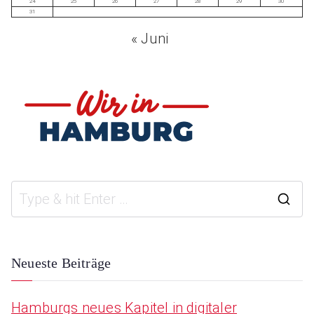
24
25
26
27
28
29
30
31
« Juni
S
e
a
Neueste Beiträge
r
Hamburgs neues Kapitel in digitaler
c