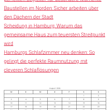
Baustellen im Norden: Sicher arbeiten über
den Dächern der Stadt
Scheidung in Hamburg: Warum das
gemeinsame Haus zum teuersten Streitpunkt
wird
Hamburgs Schlafzimmer neu denken: So
gelingt die perfekte Raumnutzung mit
cleveren Schlaflösungen
August 2026
M
D
M
D
F
S
S
1
2
3
4
5
6
7
8
9
10
11
12
13
14
15
16
17
18
19
20
21
22
23