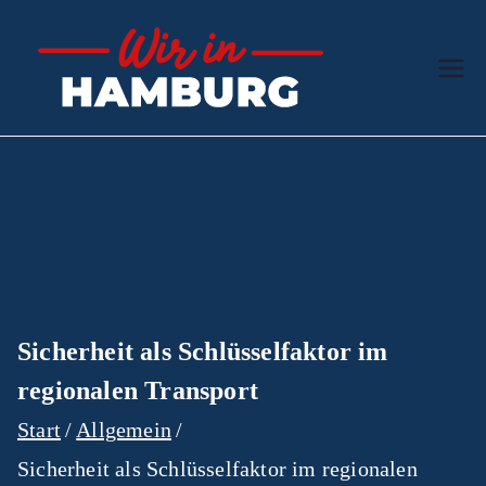
Zum
Inhalt
Wir in
Der hanseatische
springen
Ratgeber
Hamb
urg
Sicherheit als Schlüsselfaktor im
regionalen Transport
Start
Allgemein
Sicherheit als Schlüsselfaktor im regionalen