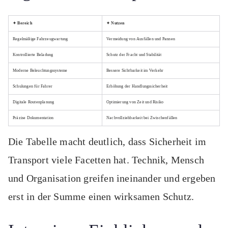
✦ Bereich
✦ Nutzen
Regelmäßige Fahrzeugwartung
Vermeidung von Ausfällen und Pannen
Kontrollierte Beladung
Schutz der Fracht und Stabilität
Moderne Beleuchtungssysteme
Bessere Sichtbarkeit im Verkehr
Schulungen für Fahrer
Erhöhung der Handlungssicherheit
Digitale Routenplanung
Optimierung von Zeit und Risiko
Präzise Dokumentation
Nachvollziehbarkeit bei Zwischenfällen
Die Tabelle macht deutlich, dass Sicherheit im
Transport viele Facetten hat. Technik, Mensch
und Organisation greifen ineinander und ergeben
erst in der Summe einen wirksamen Schutz.