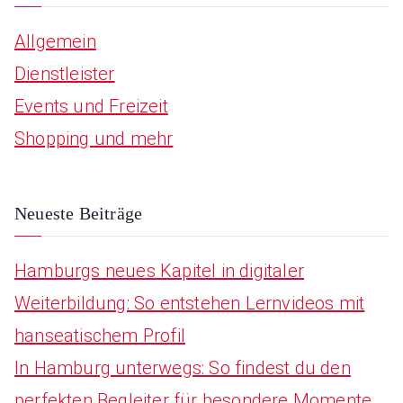
r
Allgemein
c
Dienstleister
h
Events und Freizeit
f
Shopping und mehr
o
r
:
Neueste Beiträge
Hamburgs neues Kapitel in digitaler
Weiterbildung: So entstehen Lernvideos mit
hanseatischem Profil
In Hamburg unterwegs: So findest du den
perfekten Begleiter für besondere Momente