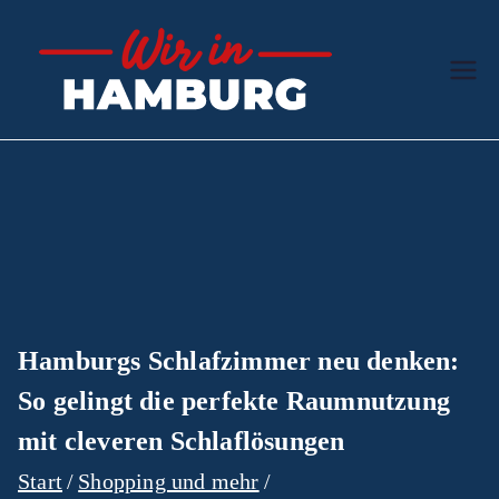
Zum
Inhalt
Wir in
Der hanseatische
springen
Ratgeber
Hamb
urg
Hamburgs Schlafzimmer neu denken:
So gelingt die perfekte Raumnutzung
mit cleveren Schlaflösungen
Start
Shopping und mehr