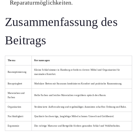
Reparaturmöglichkeiten.
Zusammenfassung des
Beitrags
Thema
Kernaussagen
Kleine Schlafzimmer in Hamburg erfordern clevere Möbel und Organisation für
Raumoptimierung
maximalen Komfort.
Boxspringbett
Modulare Betten mit Stauraum kombinieren Komfort und praktische Raumnutzung.
Materialien und
Helle Farben und leichte Materialien vergrößern optisch den Raum.
Farben
Organisation
Strukturierte Aufbewahrung und regelmäßiges Ausmisten schaffen Ordnung und Ruhe.
Nachhaltigkeit
Qualitativ hochwertige, langlebige Möbel schonen Umwelt und Geldbeutel.
Ergonomie
Die richtige Matratze und Bettgröße fördern gesunden Schlaf und Wohlbefinden.